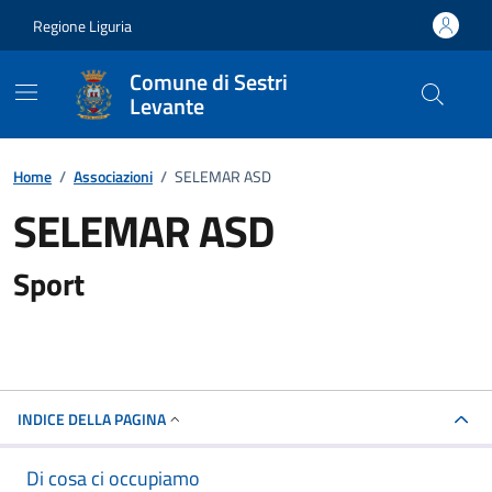
Vai ai contenuti
Vai al footer
Regione Liguria
Comune di Sestri
Levante
Home
/
Associazioni
/
SELEMAR ASD
SELEMAR ASD
Sport
INDICE DELLA PAGINA
Di cosa ci occupiamo