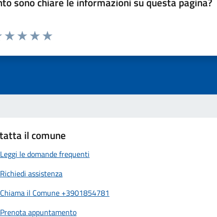
to sono chiare le informazioni su questa pagina?
luta 1 stelle su 5
Valuta 2 stelle su 5
Valuta 3 stelle su 5
Valuta 4 stelle su 5
Valuta 5 stelle su 5
tatta il comune
Leggi le domande frequenti
Richiedi assistenza
Chiama il Comune +3901854781
Prenota appuntamento