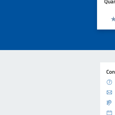
Quan
Va
Con