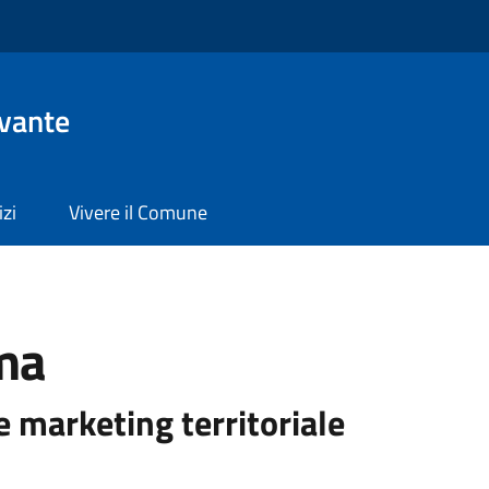
evante
izi
Vivere il Comune
ma
e marketing territoriale