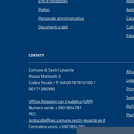
Enti e fondazioni
Appa
Politici
Auto
Personale amministrativo
Cata
Documenti e dati
Cult
Educ
CONTATTI
Comune di Sestri Levante
Att
Piazza Matteotti 3
Legg
Codice fiscale / P. IVA:00787810100 /
00171390990
Pre
Segn
Ufficio Relazioni con il pubblico (URP)
Rich
Numero verde: +3901854781
PEC:
Pian
protocollo@pec.comune.sestri-levante.ge.it
Centralino unico: +3901854781