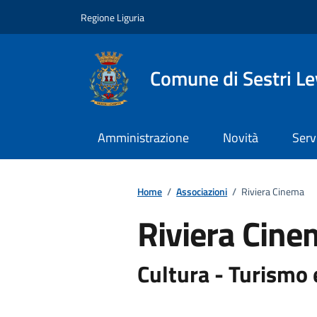
Vai ai contenuti
Vai al footer
Regione Liguria
Comune di Sestri L
Amministrazione
Novità
Serv
Home
/
Associazioni
/
Riviera Cinema
Riviera Cine
Cultura - Turismo 