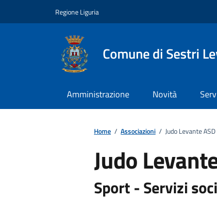
Vai ai contenuti
Vai al footer
Regione Liguria
Comune di Sestri L
Amministrazione
Novità
Serv
Home
/
Associazioni
/
Judo Levante ASD
Judo Levant
Sport - Servizi soci