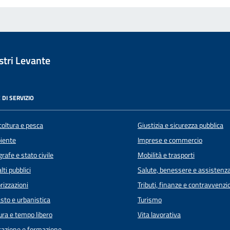
tri Levante
 DI SERVIZIO
coltura e pesca
Giustizia e sicurezza pubblica
iente
Imprese e commercio
rafe e stato civile
Mobilità e trasporti
lti pubblici
Salute, benessere e assistenz
rizzazioni
Tributi, finanze e contravvenzi
sto e urbanistica
Turismo
ura e tempo libero
Vita lavorativa
azione e formazione