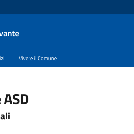
evante
izi
Vivere il Comune
e ASD
ali