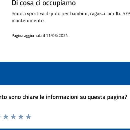
Di cosa ci occupiamo
Scuola sportiva di judo per bambini, ragazzi, adulti. AFA 
mantenimento.
Pagina aggiornata il 11/03/2024
to sono chiare le informazioni su questa pagina?
luta 1 stelle su 5
Valuta 2 stelle su 5
Valuta 3 stelle su 5
Valuta 4 stelle su 5
Valuta 5 stelle su 5