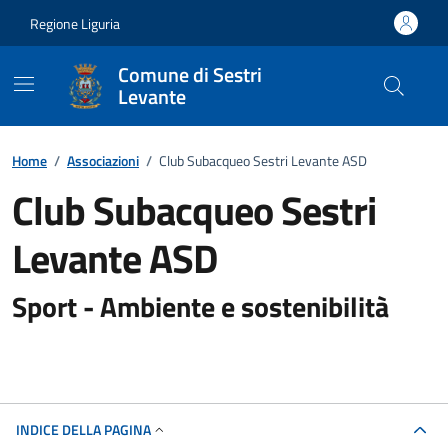
Vai ai contenuti
Vai al footer
Regione Liguria
Comune di Sestri
Levante
Home
/
Associazioni
/
Club Subacqueo Sestri Levante ASD
Club Subacqueo Sestri
Levante ASD
Sport - Ambiente e sostenibilità
INDICE DELLA PAGINA