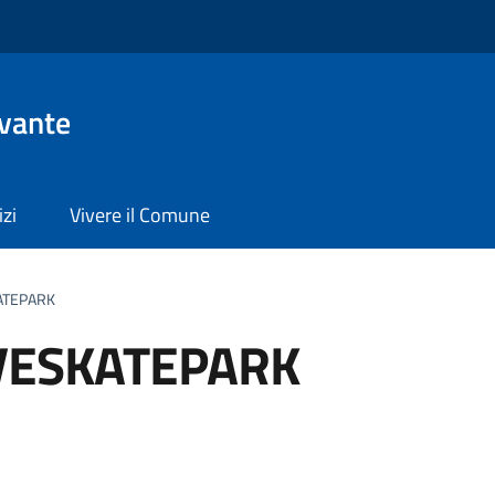
evante
izi
Vivere il Comune
ATEPARK
VESKATEPARK