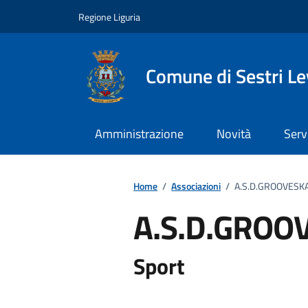
Vai ai contenuti
Vai al footer
Regione Liguria
Comune di Sestri L
Amministrazione
Novità
Serv
Home
/
Associazioni
/
A.S.D.GROOVESK
A.S.D.GROO
Sport