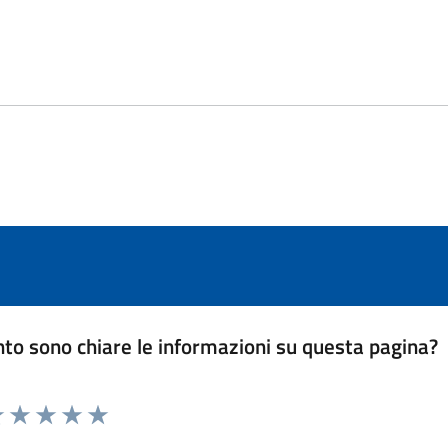
to sono chiare le informazioni su questa pagina?
luta 1 stelle su 5
Valuta 2 stelle su 5
Valuta 3 stelle su 5
Valuta 4 stelle su 5
Valuta 5 stelle su 5