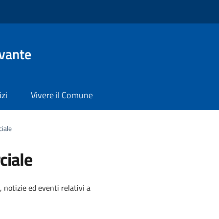
evante
izi
Vivere il Comune
iale
ciale
'argomento
 notizie ed eventi relativi a