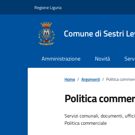
Vai ai contenuti
Vai al footer
Regione Liguria
Comune di Sestri L
Amministrazione
Novità
Serv
Home
/
Argomenti
/
Politica commerc
Politica commer
Dettagli dell
Servizi comunali, documenti, uffici,
Politica commerciale