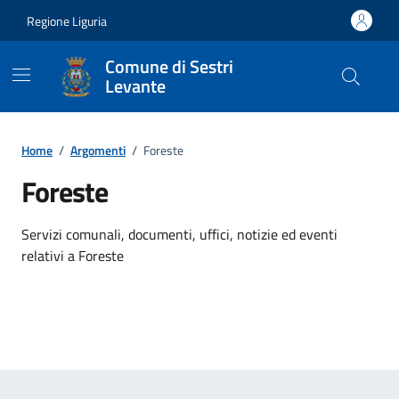
Vai ai contenuti
Vai al footer
Regione Liguria
Comune di Sestri
Levante
Home
/
Argomenti
/
Foreste
Foreste
Dettagli dell'argomento
Servizi comunali, documenti, uffici, notizie ed eventi
relativi a Foreste