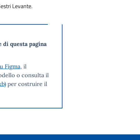
estri Levante.
e di questa pagina
su Figma
, il
odello o consulta il
kb)
per costruire il