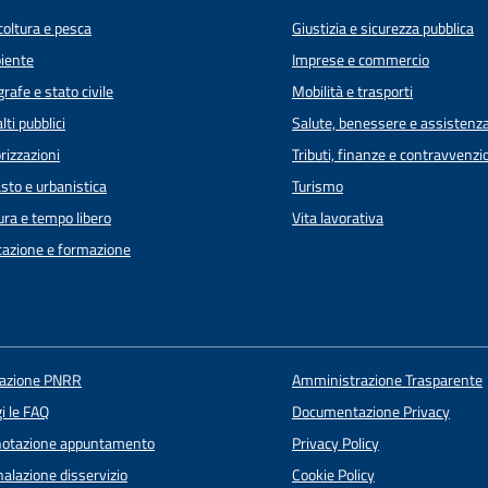
coltura e pesca
Giustizia e sicurezza pubblica
iente
Imprese e commercio
rafe e stato civile
Mobilità e trasporti
lti pubblici
Salute, benessere e assistenz
rizzazioni
Tributi, finanze e contravvenzi
sto e urbanistica
Turismo
ura e tempo libero
Vita lavorativa
azione e formazione
uazione PNRR
Amministrazione Trasparente
i le FAQ
Documentazione Privacy
notazione appuntamento
Privacy Policy
alazione disservizio
Cookie Policy