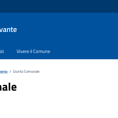
evante
izi
Vivere il Comune
verno
/
Giunta Comunale
nale