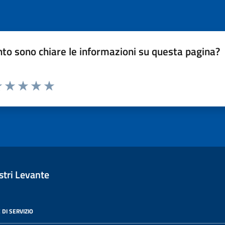
to sono chiare le informazioni su questa pagina?
luta 1 stelle su 5
Valuta 2 stelle su 5
Valuta 3 stelle su 5
Valuta 4 stelle su 5
Valuta 5 stelle su 5
tri Levante
 DI SERVIZIO