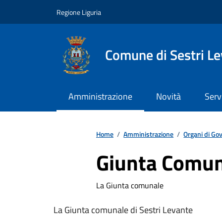
Vai ai contenuti
Vai al footer
Regione Liguria
Comune di Sestri L
Amministrazione
Novità
Serv
Home
/
Amministrazione
/
Organi di Go
Giunta Comu
La Giunta comunale
La Giunta comunale di Sestri Levante