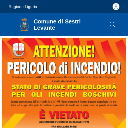
Vai ai contenuti
Vai al footer
Regione Liguria
Comune di Sestri
Levante
Comune di Sestri Levant
Contenuti in evidenza
Novità in evidenza